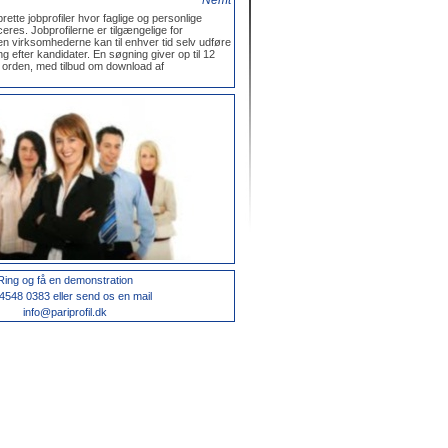
Nemt
tte jobprofiler hvor faglige og personlige
eres. Jobprofilerne er tilgængelige for
n virksomhederne kan til enhver tid selv udføre
 efter kandidater. En søgning giver op til 12
ret orden, med tilbud om download af
Ring og få en demonstration
4548 0383 eller send os en mail
info@pariprofil.dk