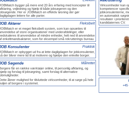
JOBMatch
Effektivt
Rekruttering
JOBMatch bygger på mere end 20 års erfaring med koncepter til
Virksomheder kan opre
afklaring, vejledning og hjælp til både jobsøgeren og den
kompetencer specific
jobsøgende. Her er JOBMatch en effektiv løsning der gør
jobkonsulenterne, me
dagligdagen lettere for alle parter.
en automatisk søgning
resultater i priorite
kandidaternes CV.
JOB Aktører
Fleksibelt
JOBMatch er et meget fleksibelt system, som kan opsættes til
anvendelse af store organisationer med underafdelinger, eller
nedskaleres til anvendelse af mindre enheder, helt ned til anvendelse
af enkeltmandsaktører, som for eksempel små rekrutterings bureau.
JOB Konsulenter
Praktisk
JOBMatch er opbygget ud fra at lette dagligdagen for jobkonsulenter,
så der bliver mere tid til at motivere og hjælpe den enkelte borger.
JOB Søgende
Målrettet
Borgere får en række værktøjer online, til personlig afklaring, og
hjælp og forslag til jobsøgning, samt forslag til alternative
jobmuligheder.
Dette åbner mulighed for tilsluttede virksomheder, til at søge på hele
puljen af borgere i systemet.
+45 