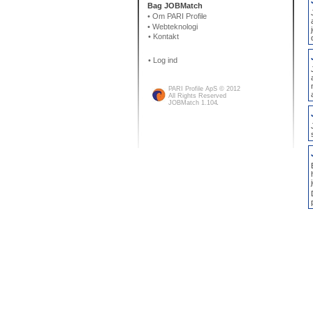
Bag JOBMatch
• Om PARI Profile
• Webteknologi
• Kontakt
• Log ind
PARI Profile ApS © 2012
All Rights Reserved
JOBMatch 1.104